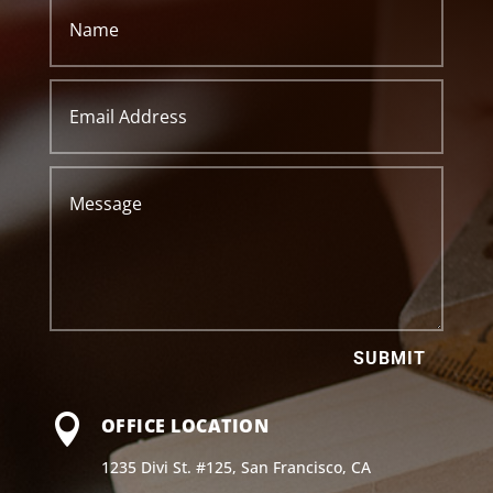
SUBMIT

OFFICE LOCATION
1235 Divi St. #125, San Francisco, CA